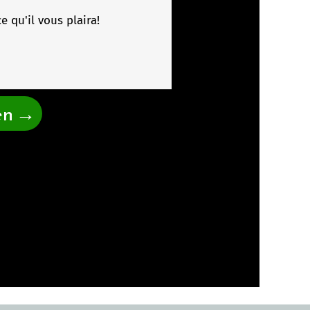
 qu'il vous plaira!
en
→