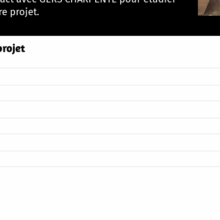
re projet.
projet