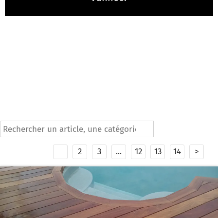
search
1
2
3
...
12
13
14
>