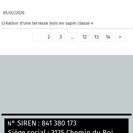
Terrasse bois avant l'été!
05/02/2026
Création d'une terrasse bois en sapin classe 4
1
2
3
...
12
13
14
>
° SIREN : 841 380 173
N
Siège social :
3125 Chemin du Roi