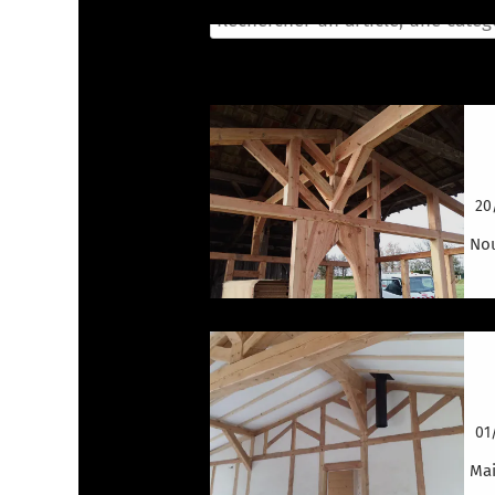
N
20
Nou
M
01
Mai