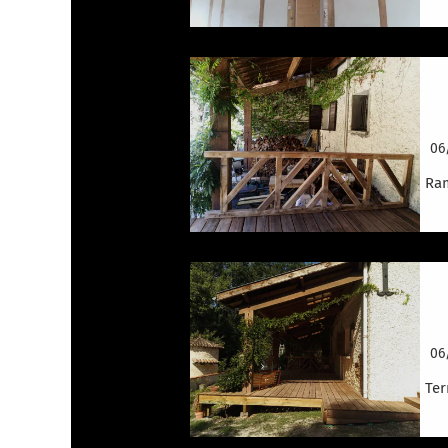
r
06
Ram
T
06
Ter