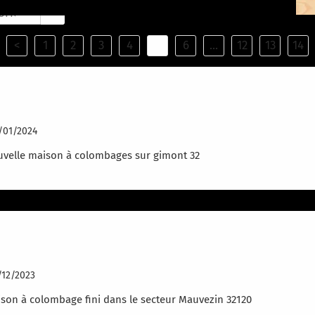
search
<
1
2
3
4
5
6
...
12
13
14
ouvelle maison
/01/2024
velle maison à colombages sur gimont 32
aison à colombage fini!
/12/2023
son à colombage fini dans le secteur Mauvezin 32120