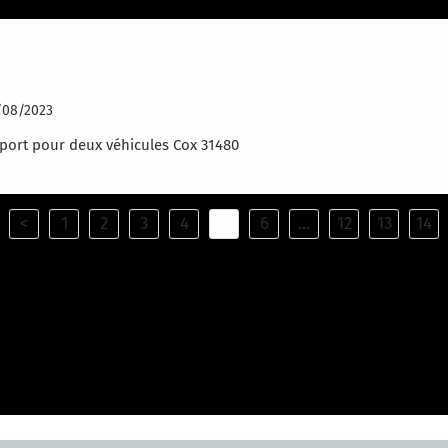
BRI CAMPING CAR ET VOITURE
/08/2023
port pour deux véhicules Cox 31480
<
1
2
3
4
5
6
...
12
13
14