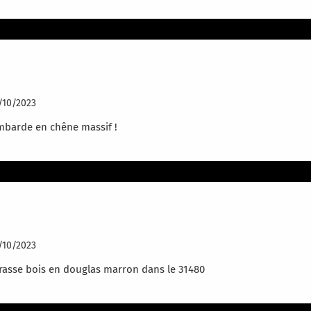
ambarde terrasse bois en chene
/10/2023
barde en chêne massif !
errasse bois suspendu
/10/2023
rasse bois en douglas marron dans le 31480