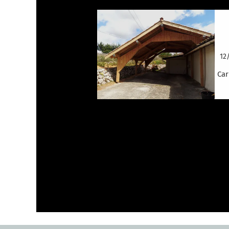
A
12
Car