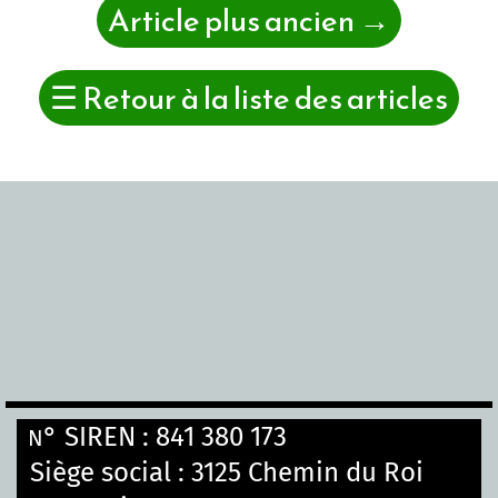
Article plus ancien
→
☰
Retour à la liste des articles
° SIREN : 841 380 173
N
Siège social :
3125 Chemin du Roi